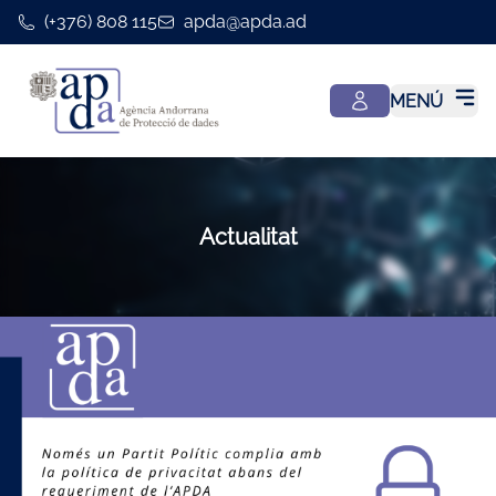
(+376) 808 115
apda@apda.ad
MENÚ
Actualitat