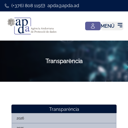
(+376) 808 115
apda@apda.ad
MENÚ
Transparència
Transparència
2026
2025