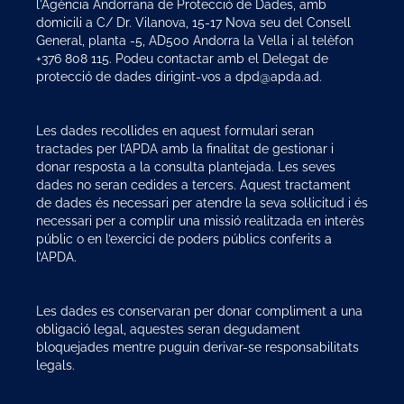
l'Agència Andorrana de Protecció de Dades, amb
domicili a C/ Dr. Vilanova, 15-17 Nova seu del Consell
General, planta -5, AD500 Andorra la Vella i al telèfon
+376 808 115. Podeu contactar amb el Delegat de
protecció de dades dirigint-vos a dpd@apda.ad.
Les dades recollides en aquest formulari seran
tractades per l’APDA amb la finalitat de gestionar i
donar resposta a la consulta plantejada. Les seves
dades no seran cedides a tercers. Aquest tractament
de dades és necessari per atendre la seva sol·licitud i és
necessari per a complir una missió realitzada en interès
públic o en l’exercici de poders públics conferits a
l’APDA.
Les dades es conservaran per donar compliment a una
obligació legal, aquestes seran degudament
bloquejades mentre puguin derivar-se responsabilitats
legals.