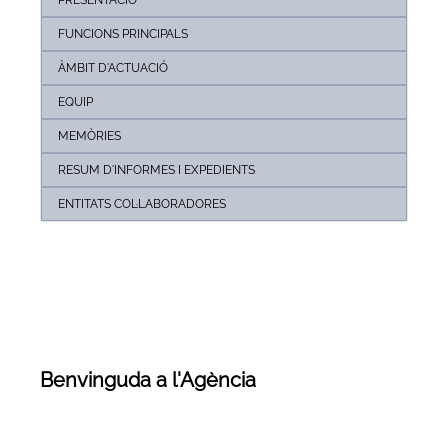
FUNCIONS PRINCIPALS
ÀMBIT D'ACTUACIÓ
EQUIP
MEMÒRIES
RESUM D'INFORMES I EXPEDIENTS
ENTITATS COL·LABORADORES
Benvinguda a l'Agència