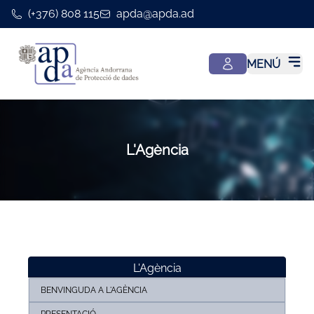
(+376) 808 115
apda@apda.ad
MENÚ
L'Agència
L'Agència
BENVINGUDA A L'AGÈNCIA
PRESENTACIÓ